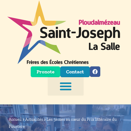
Aller
au
contenu
Pronote
Contact
Accueil
»
Actualités
»
Les 5èmes au cœur du Prix littéraire du
Finistère