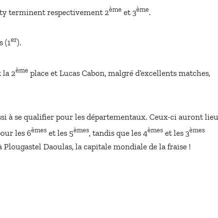
ème
ème
rty terminent respectivement 2
et 3
.
er
 (1
).
ème
 la 2
place et Lucas Cabon, malgré d’excellents matches,
si à se qualifier pour les départementaux. Ceux-ci auront lie
èmes
èmes
èmes
èmes
our les 6
et les 5
, tandis que les 4
et les 3
à Plougastel Daoulas, la capitale mondiale de la fraise !