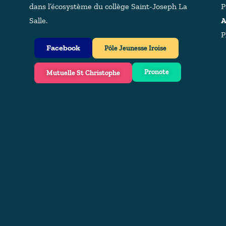
dans l’écosystème du collège Saint-Joseph La
P
Salle.
A
P
Facebook
Pôle Jeunesse Iroise
Pronote
Mutuelle St Christophe